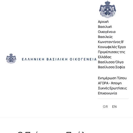
Skip to main content
Αρχική
Βασιλική
Οικογένεια
Βασιλεύς
Κωνσταντίνος Β'
Κοινωφελές Έργο
Πριγκίπισσες της
Ελλάδας
Βασίλισσα Όλγα
Βασίλισσα Σοφία
Ενημέρωση Τύπου
ΑΓΟΡΑ - Άποψη
Συχνές Ερωτήσεις
Επικοινωνία
GR
EN