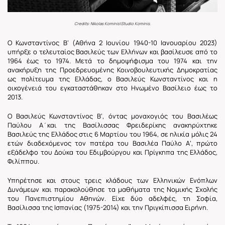
Credits: Nikolas Kominis\Studio Kominis.
Ο Κωνσταντίνος Β’ (Αθήνα 2 Ιουνίου 1940-10 Ιανουαρίου 2023)
υπήρξε ο τελευταίος Βασιλεύς των Ελλήνων και βασίλευσε από το
1964 έως το 1974. Μετά το δημοψήφισμα του 1974 και την
ανακήρυξη της Προεδρευομένης Κοινοβουλευτικής Δημοκρατίας
ως πολίτευμα της Ελλάδας, ο Βασιλεύς Κωνσταντίνος και η
οικογένειά του εγκαταστάθηκαν στο Ηνωμένο Βασίλειο έως το
2013.
O Βασιλεύς Κωνσταντίνος Β’, όντας μοναχογιός του Βασιλέως
Παύλου Α΄και της Βασίλισσας Φρειδερίκης ανακηρύχτηκε
Βασιλεύς της Ελλάδος στις 6 Μαρτίου του 1964, σε ηλικία μόλις 24
ετών διαδεχόμενος τον πατέρα του Βασιλέα Παύλο Α’, πρώτο
εξάδελφο του Δούκα του Εδιμβούργου και Πρίγκηπα της Ελλάδος,
Φιλίππου.
Υπηρέτησε και στους τρεις κλάδους των Ελληνικών Ενόπλων
Δυνάμεων και παρακολούθησε τα μαθήματα της Νομικής Σχολής
του Πανεπιστημίου Αθηνών. Είχε δύο αδελφές, τη Σοφία,
Βασίλισσα της Ισπανίας (1975-2014) και την Πριγκίπισσα Ειρήνη.