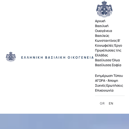
Skip to main content
Αρχική
Βασιλική
Οικογένεια
Βασιλεύς
Κωνσταντίνος Β'
Κοινωφελές Έργο
Πριγκίπισσες της
Ελλάδας
Βασίλισσα Όλγα
Βασίλισσα Σοφία
Ενημέρωση Τύπου
ΑΓΟΡΑ - Άποψη
Συχνές Ερωτήσεις
Επικοινωνία
GR
EN