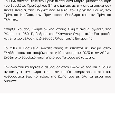
Το 1964 παντρεύτηκε την Πριγκίπισσα Άννα-Μαρία, μικρότερη κόρη
του Βασιλέως Φρειδερίκου Θ΄ της Δανίας με την οποία απέκτησαν
πέντε παιδιά, την Πριγκίπισσα Αλεξία, τον Πρίγκιπα Παύλο, τον
Πρίγκιπα Νικόλαο, την Πριγκίπισσα Θεοδώρα και τον Πρίγκιπα
Φίλιππο.
Υπήρξε χρυσός Ολυμπιονίκης στους Ολυμπιακούς αγώνες της
Ρώμης το 1960, Πρόεδρος της Ελληνικής Ολυμπιακής Επιτροπής
και επίτιμο μέλος της Διεθνούς Ολυμπιακής Επιτροπής.
Το 2013 ο Βασιλεύς Κωνσταντίνος Β’ επέστρεψε μόνιμα στην
Ελλάδα όπου και απεβίωσε στις 10 Ιανουαρίου 2023 στην Αθήνα.
Ετάφη στο Βασιλικό κοιμητήριο του Τατοίου ως ιδιώτης.
Την ζωή του καθόρισε ο σεβασμός στον Ελληνικό λαό και η βαθιά
αγάπη για την χώρα του, την οποία υπηρέτησε πιστά και
καθοριστικά έως το τέλος της ζωής του με όλα τα μέσα που
διέθετε.