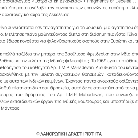
ίο αρχαιολογίας «Όστρακα εκ Δεκελείας» (“Fragments of Decelea”).
ική Υπηρεσία ανέλαβε την συνέχιση των ερευνών σε ευρύτερη κλί
αρχαιολογικό χώρο της Δεκέλειας.
ιρήνη συνειδητοποίησε την αγάπη της για τη μουσική, μία αγάπη που 
ο. Μελέτησε πιάνο μαθητεύοντας δίπλα στη διάσημη πιανίστα Τζίνα 
ρια έδωσε κονσέρτα για φιλανθρωπικούς σκοπούς στην Ευρώπη και τ
ε πολλά ταξίδια την μητέρα της Βασίλισσα Φρειδερίκη στην Ινδία όπο
ήθηκε με την μελέτη της Ινδικής φιλοσοφίας. Το 1969 εγκαταστάθηκε
 καθοδήγηση του καθηγητή Δρ. T.M.P. Mahadevan, Διευθυντή του κέντ
σχολήθηκε με την μελέτη συγκριτικών θρησκειών, καταδεικνύοντ
με αυτά των Ινδικών κειμένων. Έχοντας πάντα ανοιχτούς ορίζοντες 
βαθιά πίστη στη δική σου θρησκεία, αυτό δε σε σταματάει από το να 
όεδρος του Ιδρύματος του Δρ. T.M.P. Mahadevan, που συνέχιζε 
λλων εκπαιδευτικών έργων της Ινδικής κουλτούρας και υποστήριξε ε
υ Μάντρας.
ΦΙΛΑΝΘΡΩΠΙΚΗ ΔΡΑΣΤΗΡΙΟΤΗΤΑ