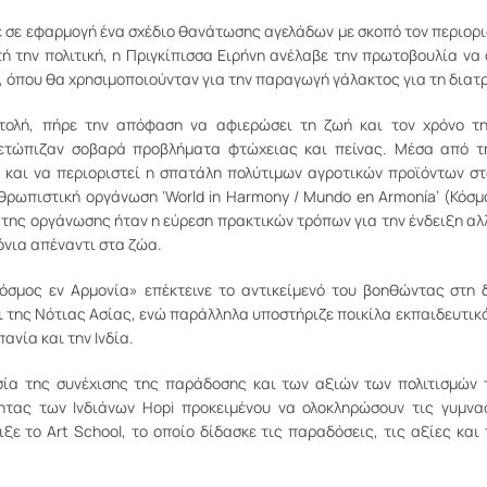
ε σε εφαρμογή ένα σχέδιο θανάτωσης αγελάδων με σκοπό τον περιο
ή την πολιτική, η Πριγκίπισσα Ειρήνη ανέλαβε την πρωτοβουλία να
, όπου θα χρησιμοποιούνταν για την παραγωγή γάλακτος για τη δια
ολή, πήρε την απόφαση να αφιερώσει τη ζωή και τον χρόνο τη
ετώπιζαν σοβαρά προβλήματα φτώχειας και πείνας. Μέσα από τη
και να περιοριστεί η σπατάλη πολύτιμων αγροτικών προϊόντων στο
νθρωπιστική οργάνωση ‘World in Harmony / Mundo en Armonía’ (Κόσμ
ς της οργάνωσης ήταν η εύρεση πρακτικών τρόπων για την ένδειξη α
όνια απέναντι στα ζώα.
όσμος εν Αρμονία» επέκτεινε το αντικείμενό του βοηθώντας στη δ
ι της Νότιας Ασίας, ενώ παράλληλα υποστήριζε ποικίλα εκπαιδευτικ
ανία και την Ινδία.
σία της συνέχισης της παράδοσης και των αξιών των πολιτισμών 
ητας των Ινδιάνων Hopi προκειμένου να ολοκληρώσουν τις γυμνα
ε το Art School, το οποίο δίδασκε τις παραδόσεις, τις αξίες και