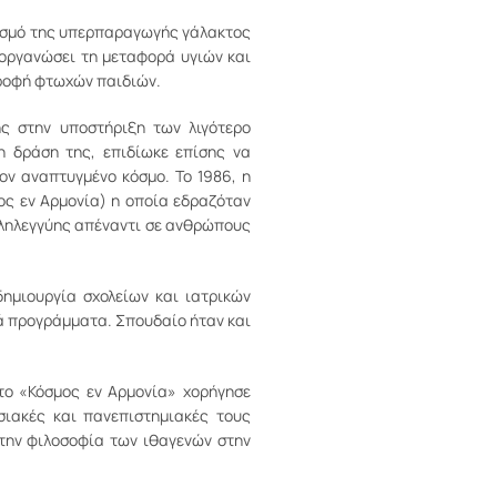
ρισμό της υπερπαραγωγής γάλακτος
 οργανώσει τη μεταφορά υγιών και
τροφή φτωχών παιδιών.
ς στην υποστήριξη των λιγότερο
 δράση της, επιδίωκε επίσης να
ν αναπτυγμένο κόσμο. Το 1986, η
ος εν Αρμονία) η οποία εδραζόταν
λληλεγγύης απέναντι σε ανθρώπους
ημιουργία σχολείων και ιατρικών
ά προγράμματα. Σπουδαίο ήταν και
το «Κόσμος εν Αρμονία» χορήγησε
σιακές και πανεπιστημιακές τους
 την φιλοσοφία των ιθαγενών στην