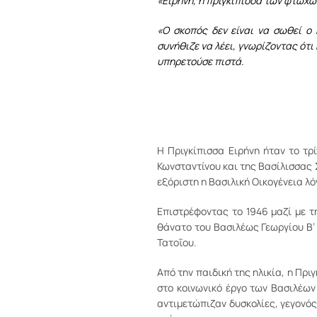
«Ειρήνη, η πριγκίπισσα των φτωχώ
«Ο σκοπός δεν είναι να σωθεί ο 
συνήθιζε να λέει, γνωρίζοντας ότι
υπηρετούσε πιστά.
Η Πριγκίπισσα Ειρήνη ήταν το τρ
Κωνσταντίνου και της Βασίλισσας 
εξόριστη η Βασιλική Οικογένεια λ
Επιστρέφοντας το 1946 μαζί με τ
θάνατο του Βασιλέως Γεωργίου Β’ 
Τατοΐου.
Από την παιδική της ηλικία, η Πρι
στο κοινωνικό έργο των Βασιλέω
αντιμετώπιζαν δυσκολίες, γεγονό