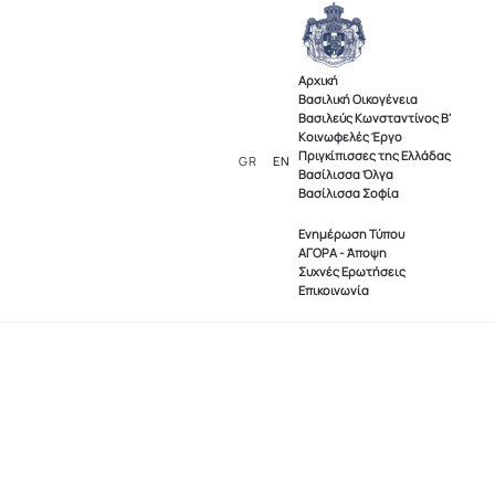
Αρχική
Βασιλική Οικογένεια
Βασιλεύς Κωνσταντίνος Β'
Κοινωφελές Έργο
Πριγκίπισσες της Ελλάδας
GR
EN
Βασίλισσα Όλγα
Βασίλισσα Σοφία
Ενημέρωση Τύπου
ΑΓΟΡΑ - Άποψη
Συχνές Ερωτήσεις
Επικοινωνία