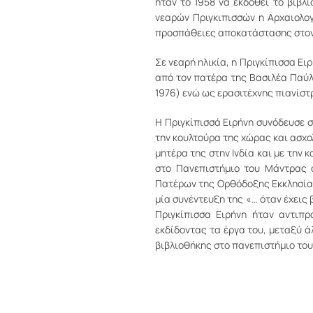
ήταν το 1958 να εκδοθεί το βιβλ
νεαρών Πριγκιπισσών η Αρχαιολογ
προσπάθειες αποκατάστασης στον 
Σε νεαρή ηλικία, η Πριγκίπισσα Ε
από τον πατέρα της Βασιλέα Παύλ
1976) ενώ ως ερασιτέχνης πιανίστ
H Πριγκίπισσά Ειρήνη συνόδευσε σ
την κουλτούρα της χώρας και ασχολ
μητέρα της στην Ινδία και με την
στο Πανεπιστήμιο του Μάντρας α
Πατέρων της Ορθόδοξης Εκκλησίας 
μία συνέντευξη της «… όταν έχεις 
Πριγκίπισσα Ειρήνη ήταν αντιπρ
εκδίδοντας τα έργα του, μεταξύ ά
βιβλιοθήκης στο πανεπιστήμιο το