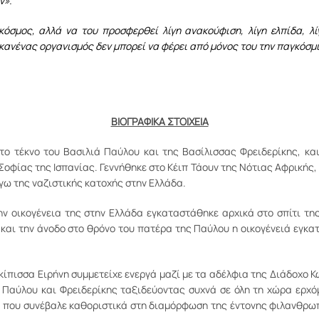
ν».
κόσμος, αλλά να του προσφερθεί λίγη ανακούφιση, λίγη ελπίδα, λ
 κανένας οργανισμός δεν μπορεί να φέρει από μόνος του την παγκόσμι
ΒΙΟΓΡΑΦΙΚΑ ΣΤΟΙΧΕΙΑ
ίτο τέκνο του Βασιλιά Παύλου και της Βασίλισσας Φρειδερίκης, κα
Σοφίας της Ισπανίας. Γεννήθηκε στο Κέιπ Τάουν της Νότιας Αφρικής, 
όγω της ναζιστικής κατοχής στην Ελλάδα.
ην οικογένεια της στην Ελλάδα εγκαταστάθηκε αρχικά στο σπίτι της
και την άνοδο στο θρόνο του πατέρα της Παύλου η οικογένειά εγκα
γκίπισσα Ειρήνη συμμετείχε ενεργά μαζί με τα αδέλφια της Διάδοχο 
ν Παύλου και Φρειδερίκης ταξιδεύοντας συχνά σε όλη τη χώρα ερχ
ς που συνέβαλε καθοριστικά στη διαμόρφωση της έντονης φιλανθρω