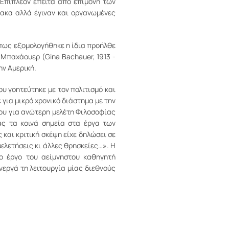
 Επιπλέον έπειτα από επιμονή των
μακα αλλά έγιναν και οργανωμένες
όπως εξομολογήθηκε η ίδια προήλθε
Μπαχάουερ (Gina Bachauer, 1913 -
ην Αμερική.
υ γοητεύτηκε με τον πολιτισμό και
 για μικρό χρονικό διάστημα με την
ρου για ανώτερη μελέτη Φιλοσοφίας
ας τα κοινά σημεία στα έργα των
και κριτική σκέψη είχε δηλώσει σε
μελετήσεις κι άλλες θρησκείες…». Η
το έργο του αείμνηστου καθηγητή
νεργά τη λειτουργία μίας διεθνούς