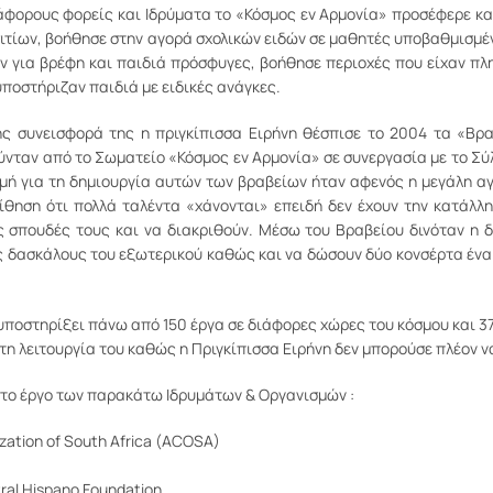
φορους φορείς και Ιδρύματα το «Κόσμος εν Αρμονία» προσέφερε καθ
σιτίων, βοήθησε στην αγορά σχολικών ειδών σε μαθητές υποβαθμισμέ
για βρέφη και παιδιά πρόσφυγες, βοήθησε περιοχές που είχαν πλ
υποστήριζαν παιδιά με ειδικές ανάγκες.
ης συνεισφορά της η πριγκίπισσα Ειρήνη θέσπισε το 2004 τα «Βρ
νταν από το Σωματείο «Κόσμος εν Αρμονία» σε συνεργασία με το Σύλ
 για τη δημιουργία αυτών των βραβείων ήταν αφενός η μεγάλη αγ
ίθηση ότι πολλά ταλέντα «χάνονται» επειδή δεν έχουν την κατάλλη
ς σπουδές τους και να διακριθούν. Μέσω του Βραβείου δινόταν η 
 δασκάλους του εξωτερικού καθώς και να δώσουν δύο κονσέρτα έν
 υποστηρίξει πάνω από 150 έργα σε διάφορες χώρες του κόσμου και 
 τη λειτουργία του καθώς η Πριγκίπισσα Ειρήνη δεν μπορούσε πλέον ν
στο έργο των παρακάτω Ιδρυμάτων & Οργανισμών :
ization of South Africa (ACOSA)
ral Hispano Foundation