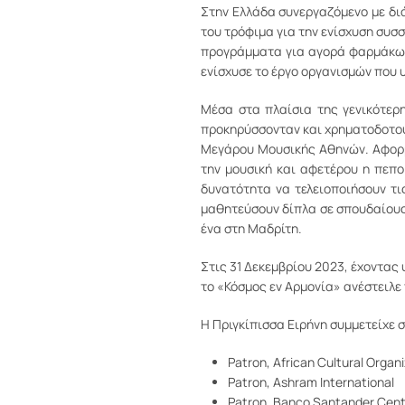
Στην Ελλάδα συνεργαζόμενο με διά
του τρόφιμα για την ενίσχυση συσ
προγράμματα για αγορά φαρμάκων 
ενίσχυσε το έργο οργανισμών που 
Μέσα στα πλαίσια της γενικότερ
προκηρύσσονταν και χρηματοδοτού
Μεγάρου Μουσικής Αθηνών. Αφορμή
την μουσική και αφετέρου η πεπο
δυνατότητα να τελειοποιήσουν τι
μαθητεύσουν δίπλα σε σπουδαίους
ένα στη Μαδρίτη.
Στις 31 Δεκεμβρίου 2023, έχοντας
το «Κόσμος εν Αρμονία» ανέστειλε
Η Πριγκίπισσα Ειρήνη συμμετείχε 
Patron, African Cultural Organ
Patron, Ashram International
Patron, Banco Santander Cent